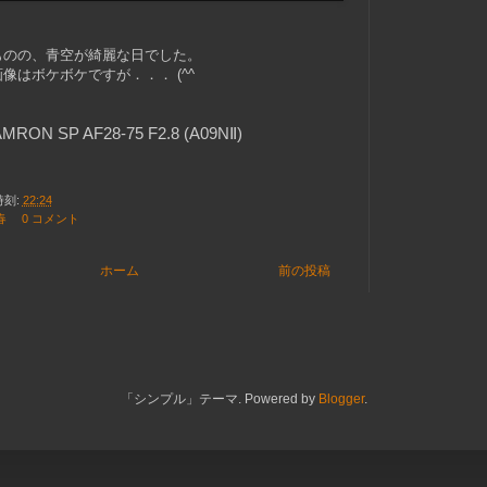
ものの、青空が綺麗な日でした。
画像は
ボケボケですが．．． (^^ゞ
MRON SP AF28-75 F2.8 (A09NⅡ)
時刻:
22:24
春
0 コメント
ホーム
前の投稿
「シンプル」テーマ. Powered by
Blogger
.