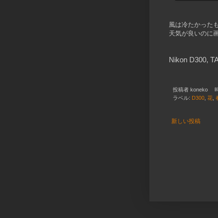
風は冷たかった
天気が良いのに
Nikon D300,
TA
投稿者
koneko
ラベル:
D300
,
花
,
新しい投稿