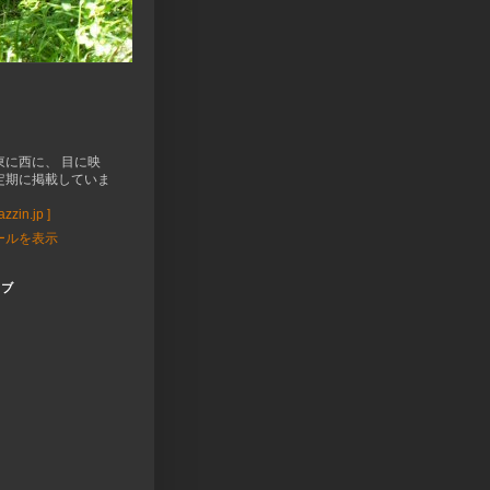
東に西に、 目に映
定期に掲載していま
zzin.jp ]
ールを表示
イブ