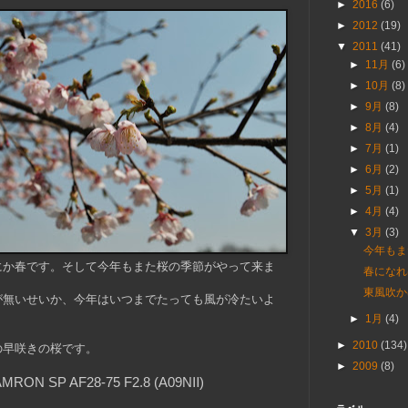
►
2016
(6)
►
2012
(19)
▼
2011
(41)
►
11月
(6)
►
10月
(8)
►
9月
(8)
►
8月
(4)
►
7月
(1)
►
6月
(2)
►
5月
(1)
►
4月
(4)
▼
3月
(3)
今年もま
にか春です。そして
今年もまた桜の季節がやって来ま
春になれ
東風吹か
が無いせいか、今年はいつまでたっても風が冷たいよ
►
1月
(4)
►
2010
(134)
の早咲きの桜です。
►
2009
(8)
MRON SP AF28-75 F2.8 (A09NⅡ)