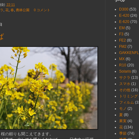
ラベル
時刻:
22:11
D300
(53)
ラ
,
花
,
春
,
農林公園
0 コメント
E-420
(24)
E-620
(70)
日
EM
(5)
F3
(5)
ば
FE2
(8)
FM2
(7)
GAKKENFL
MX
(6)
R10
(20)
Solaris
(6)
サクラ
(13)
スマホ
(1)
その他
(16)
トリミング
フィルム
(3
モノ
(2)
夏
(8)
果実
(4)
花
(134)
季節
(74)
、桜の頼りも聞こえてきます。