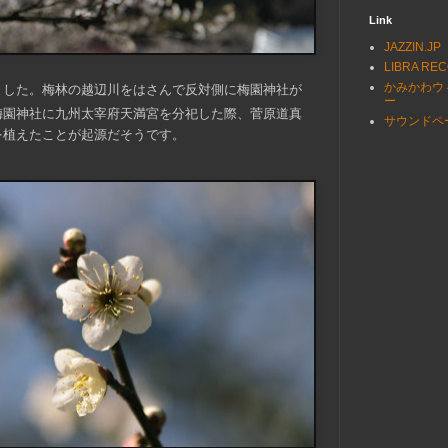
Link
JAZZIN.JP
LIBRA RE
かみかわウ
ました。
梅林の越辺川をはさんで反対側に梅園神社が
ー
梅園神社
に九州太宰府天満宮を分祀した際、菅原道真
サウンドペ
を植えたことが起源だそうです。