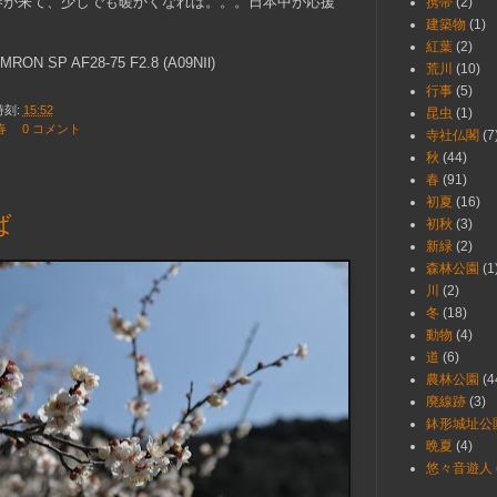
春が来て、少しでも暖かくなれば。。。日本中が応援
携帯
(2)
建築物
(1)
紅葉
(2)
MRON SP AF28-75 F2.8 (A09NⅡ)
荒川
(10)
行事
(5)
時刻:
15:52
昆虫
(1)
春
0 コメント
寺社仏閣
(7
秋
(44)
春
(91)
日
初夏
(16)
ば
初秋
(3)
新緑
(2)
森林公園
(1
川
(2)
冬
(18)
動物
(4)
道
(6)
農林公園
(4
廃線跡
(3)
鉢形城址公
晩夏
(4)
悠々音遊人