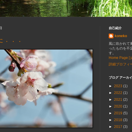
日
自己紹介
koneko
た．．．
風に吹かれて
ったものを不
す。
Home Page [ ja
詳細プロフィ
ブログ アーカ
►
2023
(1)
►
2022
(1)
►
2021
(2)
►
2020
(1)
►
2019
(5)
►
2018
(3)
►
2017
(3)