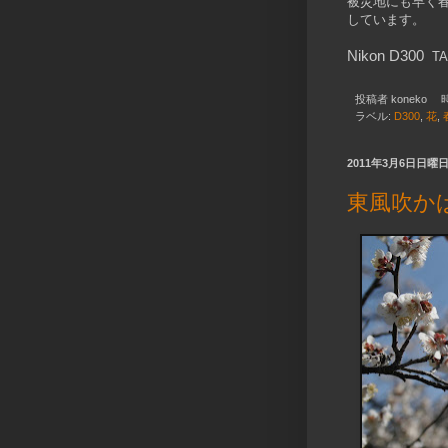
被災地にも早く
しています。
Nikon D300
,
TA
投稿者
koneko
ラベル:
D300
,
花
,
2011年3月6日日曜
東風吹か