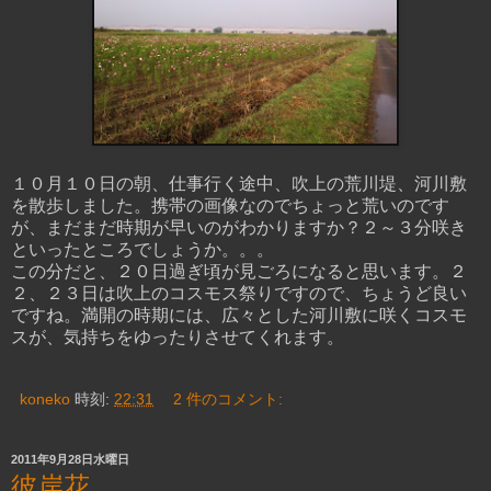
１０月１０日の朝、仕事行く途中、吹上の荒川堤、河川敷
を散歩しました。携帯の画像なのでちょっと荒いのです
が、まだまだ時期が早いのがわかりますか？２～３分咲き
といったところでしょうか。。。
この分だと、２０日過ぎ頃が見ごろになると思います。２
２、２３日は吹上のコスモス祭りですので、ちょうど良い
ですね。満開の時期には、広々とした河川敷に咲くコスモ
スが、気持ちをゆったりさせてくれます。
koneko
時刻:
22:31
2 件のコメント:
2011年9月28日水曜日
彼岸花