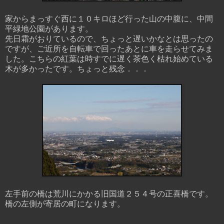
家からまっすぐ西に１０キロほど行った山の中腹に、中間
平緑地公園があります。
先日霜がおりているので、ちょっと遅いかなとは思ったの
ですが、ご近所を自転車で回ったあとに車を走らせてみま
した。こちらの紅葉は時すでに遅く茶色く枯れ始めている
木が多かったです。ちょっと残念．．．
左手前の橋は荒川にかかる旧国道２５４号の正喜橋です。
橋の左側が寄居の町になります。