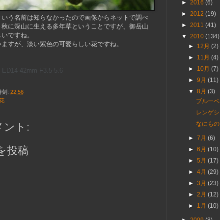
►
2016
(6)
►
2012
(19)
という名前は知らなかったので画像からネットで調べ
►
2011
(41)
～秋に深山に生える多年草ということですが、御岳山
しいですね。
▼
2010
(134)
いますが、淡い紫色の可愛らしい花ですね。
►
12月
(2)
►
11月
(4)
►
10月
(7)
ED14-42mm F3.5-5.6
►
9月
(11)
▼
8月
(3)
時刻:
22:56
花
ブルーベ
レンゲシ
なにもの
メント:
►
7月
(6)
を投稿
►
6月
(10)
►
5月
(17)
►
4月
(29)
►
3月
(23)
►
2月
(12)
►
1月
(10)