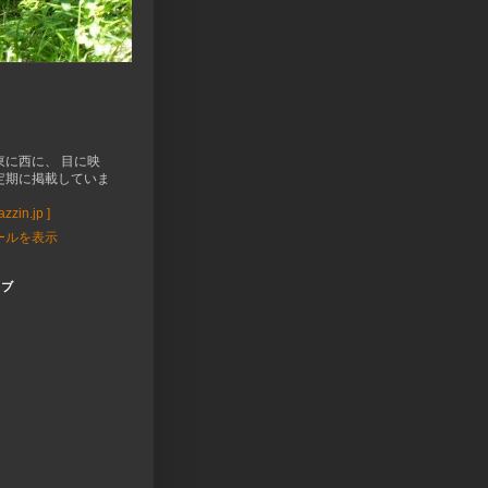
東に西に、 目に映
定期に掲載していま
zzin.jp ]
ールを表示
イブ