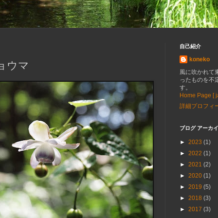
日
自己紹介
koneko
ョウマ
風に吹かれて
ったものを不
す。
Home Page [ ja
詳細プロフィ
ブログ アーカ
►
2023
(1)
►
2022
(1)
►
2021
(2)
►
2020
(1)
►
2019
(5)
►
2018
(3)
►
2017
(3)