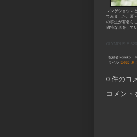
レンゲショウマ
てみました。夏
の群生が有名ら
独特な形をして
OLYMPUS E-620 
投稿者
koneko
ラベル:
E-620
,
夏
,
0 件のコ
コメント