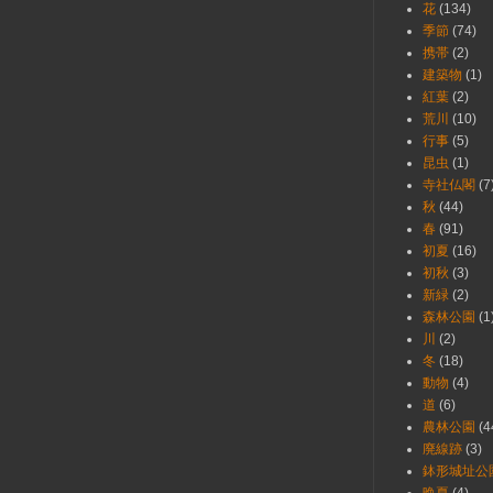
花
(134)
季節
(74)
携帯
(2)
建築物
(1)
紅葉
(2)
荒川
(10)
行事
(5)
昆虫
(1)
寺社仏閣
(7
秋
(44)
春
(91)
初夏
(16)
初秋
(3)
新緑
(2)
森林公園
(1
川
(2)
冬
(18)
動物
(4)
道
(6)
農林公園
(4
廃線跡
(3)
鉢形城址公