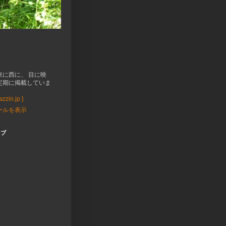
東に西に、 目に映
定期に掲載していま
zzin.jp ]
ールを表示
イブ