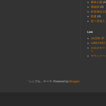
農林公園
(4
廃線跡
(3)
鉢形城址公
晩夏
(4)
悠々音遊人
Link
JAZZIN.JP
LIBRA RE
かみかわウ
ー
サウンドペ
「シンプル」テーマ. Powered by
Blogger
.