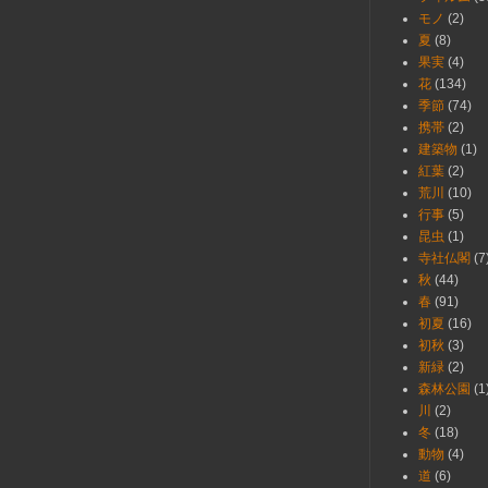
モノ
(2)
夏
(8)
果実
(4)
花
(134)
季節
(74)
携帯
(2)
建築物
(1)
紅葉
(2)
荒川
(10)
行事
(5)
昆虫
(1)
寺社仏閣
(7
秋
(44)
春
(91)
初夏
(16)
初秋
(3)
新緑
(2)
森林公園
(1
川
(2)
冬
(18)
動物
(4)
道
(6)