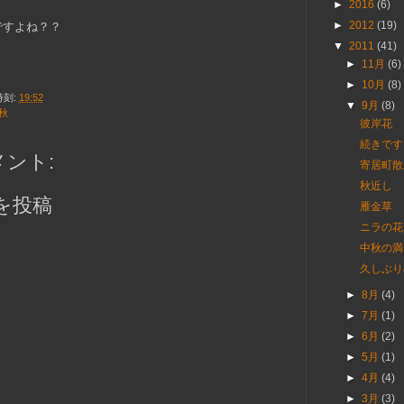
►
2016
(6)
►
2012
(19)
ですよね？？
▼
2011
(41)
►
11月
(6)
►
10月
(8)
時刻:
19:52
▼
9月
(8)
秋
彼岸花
続きです
メント:
寄居町散
秋近し
を投稿
雁金草
ニラの花
中秋の満
久しぶり
►
8月
(4)
►
7月
(1)
►
6月
(2)
►
5月
(1)
►
4月
(4)
►
3月
(3)