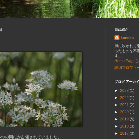
日
自己紹介
koneko
風に吹かれて
ったものを不
す。
Home Page [ ja
詳細プロフィ
ブログ アーカ
►
2023
(1)
►
2022
(1)
►
2021
(2)
►
2020
(1)
►
2019
(5)
►
2018
(3)
►
2017
(3)
いつの間にか占領されていました。